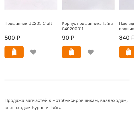
Подшипник UC205 Craft
Корпус подшипника Тайга
Наклад
C40200011
подшип
500 ₽
90 ₽
340 
Продажа запчастей к мотобуксировщикам, вездеходам,
снегоходам Буран и Тайга