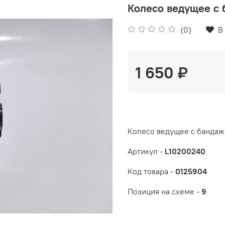
Колесо ведущее с 
(0)
В
1 650 ₽
Колесо ведущее с бандажа
Артикул -
L10200240
Код товара -
0125904
Позиция на схеме -
9