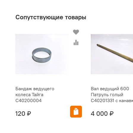
Сопутствующие товары
Бандаж ведущего
Вал ведущий 600
колеса Тайга
Патруль голый
C40200004
C40201331 с канав
120 ₽
4 000 ₽