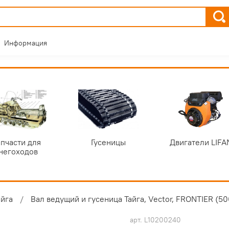
Информация
пчасти для
Гусеницы
Двигатели LIFA
негоходов
айга
Вал ведущий и гусеница Тайга, Vector, FRONTIER (5
арт.
L10200240