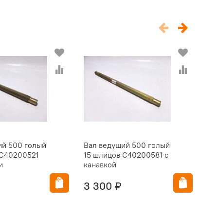
ий 500 голый
Вал ведущий 500 голый
Ко
 C40200521
15 шлицов C40200581 с
C4
и
канавкой
за
3 300 ₽
1 