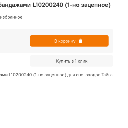
бандажами L10200240 (1-но зацепное)
 избранное
В корзину
Купить в 1 клик
ми L10200240 (1-но зацепное) для снегоходов Тайга