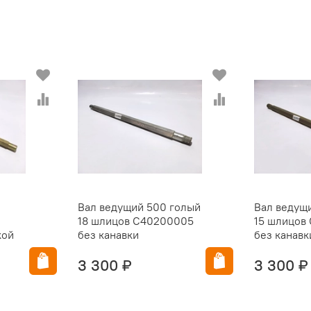
Вал ведущий 500 голый
Вал ведущ
18 шлицов С40200005
15 шлицов
кой
без канавки
без канавк
3 300 ₽
3 300 ₽